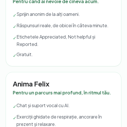
Pentru când ai nevoie de cineva acum.
Sprijin anonim de la alți oameni.
✓
Răspunsuri reale, de obicei în câteva minute.
✓
Etichetele Appreciated, Not helpful și
✓
Reported.
Gratuit.
✓
Anima Felix
Pentru un parcurs mai profund, în ritmul tău.
Chat și suport vocal cu AI.
✓
Exerciții ghidate de respirație, ancorare în
✓
prezent și relaxare.