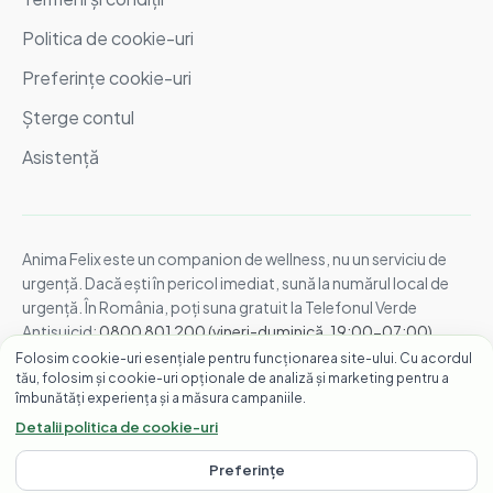
Politica de cookie-uri
Preferințe cookie-uri
Șterge contul
Asistență
Anima Felix este un companion de wellness, nu un serviciu de
urgență. Dacă ești în pericol imediat, sună la numărul local de
urgență. În România, poți suna gratuit la Telefonul Verde
Antisuicid:
0800 801 200 (vineri-duminică, 19:00-07:00)
.
Internațional:
găsește liniile locale de ajutor
.
Folosim cookie-uri esențiale pentru funcționarea site-ului. Cu acordul
© 2026 Anima Felix. Toate drepturile rezervate.
tău, folosim și cookie-uri opționale de analiză și marketing pentru a
îmbunătăți experiența și a măsura campaniile.
Creat pentru oamenii care gândesc prea mult, despre absolut
orice.
Detalii politica de cookie-uri
Preferințe