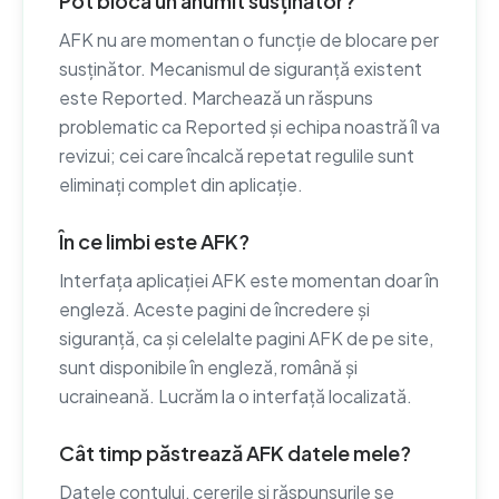
Pot bloca un anumit susținător?
AFK nu are momentan o funcție de blocare per
susținător. Mecanismul de siguranță existent
este Reported. Marchează un răspuns
problematic ca Reported și echipa noastră îl va
revizui; cei care încalcă repetat regulile sunt
eliminați complet din aplicație.
În ce limbi este AFK?
Interfața aplicației AFK este momentan doar în
engleză. Aceste pagini de încredere și
siguranță, ca și celelalte pagini AFK de pe site,
sunt disponibile în engleză, română și
ucraineană. Lucrăm la o interfață localizată.
Cât timp păstrează AFK datele mele?
Datele contului, cererile și răspunsurile se