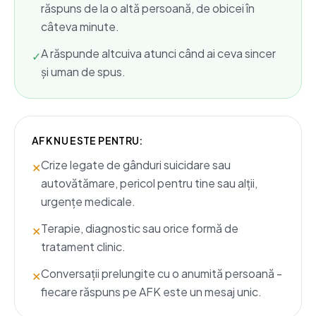
răspuns de la o altă persoană, de obicei în
câteva minute.
A răspunde altcuiva atunci când ai ceva sincer
✓
și uman de spus.
AFK NU ESTE PENTRU:
Crize legate de gânduri suicidare sau
✕
autovătămare, pericol pentru tine sau alții,
urgențe medicale.
Terapie, diagnostic sau orice formă de
✕
tratament clinic.
Conversații prelungite cu o anumită persoană -
✕
fiecare răspuns pe AFK este un mesaj unic.