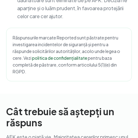
dăunătoare sunt eliminate de pe AFK. Decizia ne
aparține și o luăm prudent, în favoarea protejării
celor care cer ajutor.
Răspunsurile marcate Reported sunt păstrate pentru
investigarea incidentelor de siguranță și pentru a
răspunde solicitărilor autorităților, acolo unde legea o
cere. Vezi
politica de confidențialitate
pentru baza
completă de păstrare, conform articolului 5(1)(e) din
RGPD.
Cât trebuie să aștepți un
răspuns
AFK este o piață vie. Majoritatea cererilor primesc unul