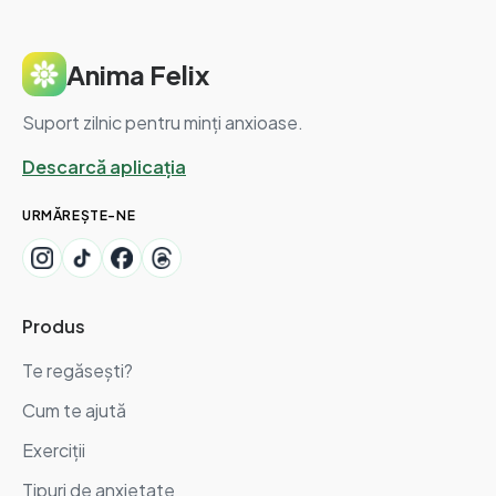
Anima Felix
Suport zilnic pentru minți anxioase.
Descarcă aplicația
URMĂREȘTE-NE
Produs
Te regăsești?
Cum te ajută
Exerciții
Tipuri de anxietate