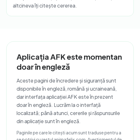
altcineva îți citește cererea.
Aplicația AFK este momentan
doar în engleză
Aceste pagini de încredere și siguranță sunt
disponibile în engleză, română și ucraineană,
dar interfața aplicației AFK este în prezent
doar în engleză. Lucrăm la o interfață
localizată; până atunci, cererile și răspunsurile
din aplicație sunt în engleză.
Paginile pe care le citești acum sunt traduse pentru a
se potrivi cu restul animafelix.com. Avertismentul de