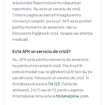
al butonului Reported pentru răspunsuri
nepotrivite. Nu este un serviciu de criză.
Citește pagina aceasta întreagă pentru
contextul complet; pe scurt, AFK este potrivit
pentru momente de anxietate, dar nu
înlocuiește îngrijirea în criză, terapia sau atenția
medicală.
Este AFK un serviciu de criză?
Nu. AFK este pentru momente de anxietate,
nu pentru intervenție în criză. Dacă ești în
pericol imediat sau te gândești să îți faci rău ție
sau altcuiva, folosește un serviciu de criză. În
România poți suna la
116 123
(TelVerde
antisuicid, 24/7) sau la 112 pentru urgențe.
Internațional, lista este la
findahelpline.com
.