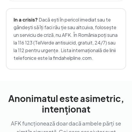
In a crisis?
Dacă ești în pericol imediat sau te
gândești să îți faci rău ție sau altcuiva, folosește
un serviciu de criză, nu AFK. În România poți suna
la 116 123 (TelVerde antisuicid, gratuit, 24/7) sau
la 112 pentru urgențe. Lista internațională de linii
telefonice este la findahelpline.com.
Anonimatul este asimetric,
intenționat
AFK funcționează doar dacă ambele părți se
simt în siguranță. Cei care cer ajutor sunt