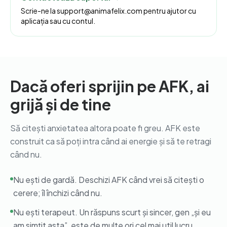
Scrie-ne la support@animafelix.com pentru ajutor cu
aplicația sau cu contul.
Dacă oferi sprijin pe AFK, ai
grijă și de tine
Să citești anxietatea altora poate fi greu. AFK este
construit ca să poți intra când ai energie și să te retragi
când nu.
Nu ești de gardă. Deschizi AFK când vrei să citești o
cerere; îl închizi când nu.
Nu ești terapeut. Un răspuns scurt și sincer, gen „și eu
am simțit asta”, este de multe ori cel mai util lucru.