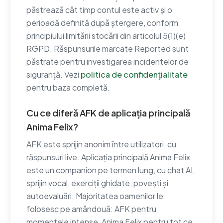
păstrează cât timp contul este activ și o
perioadă definită după ștergere, conform
principiului limitării stocării din articolul 5(1)(e)
RGPD. Răspunsurile marcate Reported sunt
păstrate pentru investigarea incidentelor de
siguranță. Vezi
politica de confidențialitate
pentru baza completă.
Cu ce diferă AFK de aplicația principală
Anima Felix?
AFK este sprijin anonim între utilizatori, cu
răspunsuri live. Aplicația principală Anima Felix
este un companion pe termen lung, cu chat AI,
sprijin vocal, exerciții ghidate, povești și
autoevaluări. Majoritatea oamenilor le
folosesc pe amândouă: AFK pentru
momentele intense, Anima Felix pentru tot ce