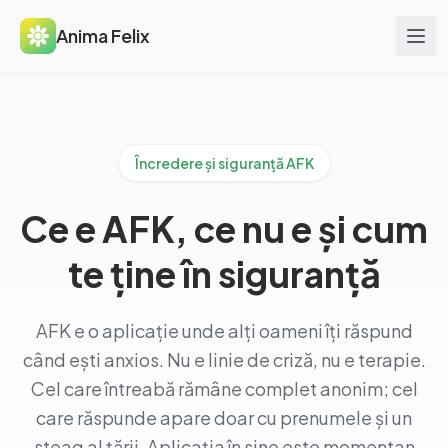
Anima Felix
Încredere și siguranță AFK
Ce e AFK, ce nu e și cum
te ține în siguranță
AFK e o aplicație unde alți oameni îți răspund
când ești anxios. Nu e linie de criză, nu e terapie.
Cel care întreabă rămâne complet anonim; cel
care răspunde apare doar cu prenumele și un
steag al țării. Aplicația în sine este momentan