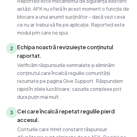
Reported este mecanismul de siguranță existent
astăzi. AFK nu oferă în acest moment o funcție de
blocare a unui anumit susținător - dacă vezi ceva
ce nu ar trebui să fie pe aplicație, Reported este
modul prin care ne spui.
Echipa noastră revizuiește conținutul
2
raportat.
Verificăm răspunsurile semnalate și eliminăm
conținutul care încalcă regulile comunității
rezumate pe pagina Give Support. Răspundem
rapid în zilele lucrătoare; cazurile complexe pot
dura puțin mai mult.
Cei care încalcă repetat regulile pierd
3
accesul.
Conturile care trimit constant răspunsuri