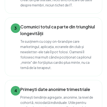
despre membri, niciun tichet de IT.
Comunici totul ca parte din triunghiul
3
longevității
Te susținem cu copy on-brand pe care
marketingul, aplicația, ecranele din club și
newsletter-ele tale îl pot folosi. Oamenii îl
folosesc mai mult când e poziționat ca pilonul
„minte" din forță plus cardio plus minte, nu ca
temă de la terapeut.
Primești date anonime trimestriale
4
Primești tendințe agregate, anonime, la nivel de
cohortă, niciodată individuale. Utile pentru