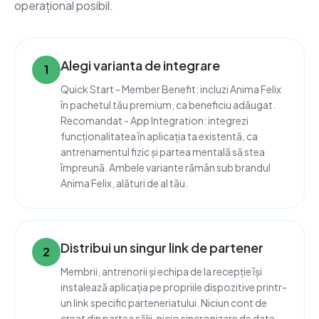
operațional posibil.
Alegi varianta de integrare
1
Quick Start - Member Benefit: incluzi Anima Felix
în pachetul tău premium, ca beneficiu adăugat.
Recomandat - App Integration: integrezi
funcționalitatea în aplicația ta existentă, ca
antrenamentul fizic și partea mentală să stea
împreună. Ambele variante rămân sub brandul
Anima Felix, alături de al tău.
Distribui un singur link de partener
2
Membrii, antrenorii și echipa de la recepție își
instalează aplicația pe propriile dispozitive printr-
un link specific parteneriatului. Niciun cont de
creat din partea sălii, nicio sincronizare de date