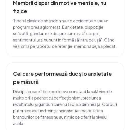
Membrii dispar din motive mentale, nu
fizice
Tiparul clasic de abandon nu e o accidentare sau un
program prea aglomerat. E anxietate, dispoziție
scăzută, gânduri rele despre cum arată corpul,
sentimentul „azi nu sunt în formă să intru pe ușă". Când
vezi cifra pe raportul de retenție, membrul deja a plecat.
Cei care performează duc și o anxietate
pe măsură
Disciplina care îl ține pe cineva constant la sală vine de
multe ori la pachet cu perfecționism, presiunea
rezultatului și gânduri care nu tac la 3 dimineața. Corpuri
puternice ascund minți anxioase, iar majoritatea
brandurilor de fitness nu au nimic de oferit la nivelul
acela.