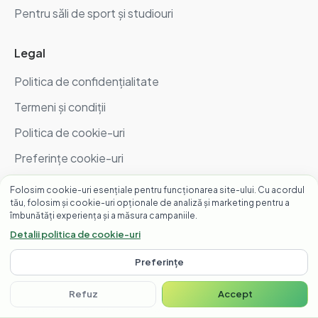
Pentru săli de sport și studiouri
Legal
Politica de confidențialitate
Termeni și condiții
Politica de cookie-uri
Preferințe cookie-uri
Șterge contul
Folosim cookie-uri esențiale pentru funcționarea site-ului. Cu acordul
tău, folosim și cookie-uri opționale de analiză și marketing pentru a
Asistență
îmbunătăți experiența și a măsura campaniile.
Detalii politica de cookie-uri
Preferințe
Anima Felix este un companion de wellness, nu un serviciu de
urgență. Dacă ești în pericol imediat, sună la numărul local de
Refuz
Accept
urgență. În România, poți suna gratuit la Telefonul Verde