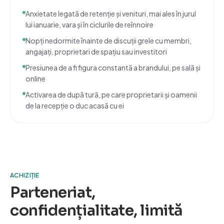
Anxietate legată de retenție și venituri, mai ales în jurul
lui ianuarie, vara și în ciclurile de reînnoire
Nopți nedormite înainte de discuții grele cu membri,
angajați, proprietari de spațiu sau investitori
Presiunea de a fi figura constantă a brandului, pe sală și
online
Activarea de după tură, pe care proprietarii și oamenii
de la recepție o duc acasă cu ei
ACHIZIȚIE
Parteneriat,
confidențialitate, limită