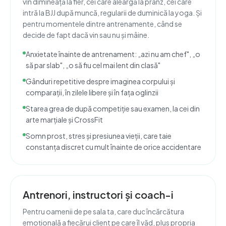
vin dimineață la fier, cei care aleargă la prânz, cei care
intră la BJJ după muncă, regularii de duminică la yoga. Și
pentru momentele dintre antrenamente, când se
decide de fapt dacă vin sau nu și mâine.
Anxietate înainte de antrenament: „azi nu am chef", „o
să par slab", „o să fiu cel mai lent din clasă"
Gânduri repetitive despre imaginea corpului și
comparații, în zilele libere și în fața oglinzii
Starea grea de după competiție sau examen, la cei din
arte marțiale și CrossFit
Somn prost, stres și presiunea vieții, care taie
constanța discret cu mult înainte de orice accidentare
Antrenori, instructori și coach-i
Pentru oamenii de pe sala ta, care duc încărcătura
emoțională a fiecărui client pe care îl văd, plus propria