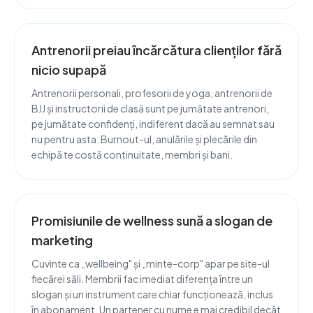
Antrenorii preiau încărcătura clienților fără
nicio supapă
Antrenorii personali, profesorii de yoga, antrenorii de
BJJ și instructorii de clasă sunt pe jumătate antrenori,
pe jumătate confidenți, indiferent dacă au semnat sau
nu pentru asta. Burnout-ul, anulările și plecările din
echipă te costă continuitate, membri și bani.
Promisiunile de wellness sună a slogan de
marketing
Cuvinte ca „wellbeing" și „minte-corp" apar pe site-ul
fiecărei săli. Membrii fac imediat diferența între un
slogan și un instrument care chiar funcționează, inclus
în abonament. Un partener cu nume e mai credibil decât