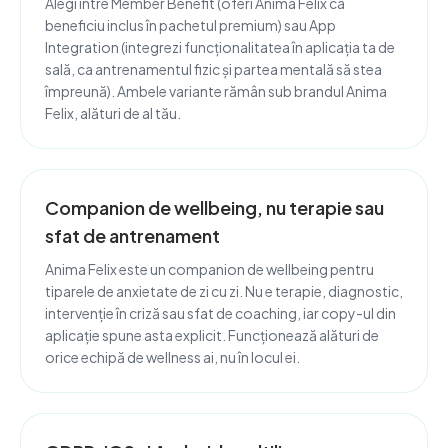
Alegi între Member Benefit (oferi Anima Felix ca
beneficiu inclus în pachetul premium) sau App
Integration (integrezi funcționalitatea în aplicația ta de
sală, ca antrenamentul fizic și partea mentală să stea
împreună). Ambele variante rămân sub brandul Anima
Felix, alături de al tău.
Companion de wellbeing, nu terapie sau
sfat de antrenament
Anima Felix este un companion de wellbeing pentru
tiparele de anxietate de zi cu zi. Nu e terapie, diagnostic,
intervenție în criză sau sfat de coaching, iar copy-ul din
aplicație spune asta explicit. Funcționează alături de
orice echipă de wellness ai, nu în locul ei.