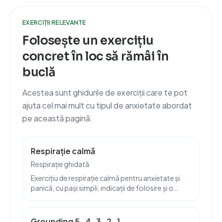
EXERCIȚII RELEVANTE
Folosește un exercițiu
concret în loc să rămâi în
buclă
Acestea sunt ghidurile de exerciții care te pot
ajuta cel mai mult cu tipul de anxietate abordat
pe această pagină.
Respirație calmă
Respirație ghidată
Exercițiu de respirație calmă pentru anxietate și
panică, cu pași simpli, indicații de folosire și o
versiune ghidată în Anima Felix.
Grounding 5-4-3-2-1