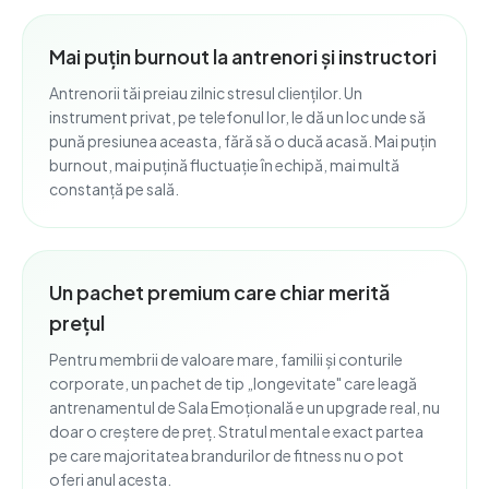
Mai puțin burnout la antrenori și instructori
Antrenorii tăi preiau zilnic stresul clienților. Un
instrument privat, pe telefonul lor, le dă un loc unde să
pună presiunea aceasta, fără să o ducă acasă. Mai puțin
burnout, mai puțină fluctuație în echipă, mai multă
constanță pe sală.
Un pachet premium care chiar merită
prețul
Pentru membrii de valoare mare, familii și conturile
corporate, un pachet de tip „longevitate" care leagă
antrenamentul de Sala Emoțională e un upgrade real, nu
doar o creștere de preț. Stratul mental e exact partea
pe care majoritatea brandurilor de fitness nu o pot
oferi anul acesta.