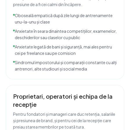
presiune de a fi cei calmi din încăpere.
Oboseală empatică după zile lungi de antrenamente
unu-la-unu și clase
Anxietate în seara dinaintea competițiilor, examenelor,
deschiderilor sau claselor cu public
Anxietate legată de bani și siguranță, mai ales pentru
cei pe freelance sau pe comision
Sindromul impostorului și comparații constante cu alți
antrenori, alte studiouri și social media
Proprietari, operatori și echipa de la
recepție
Pentru fondatori și manageri care duc retenția, salariile
și presiunea de brand, și pentru cei de la recepție care
preiau starea membrilor pe toată tura.