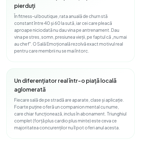
pierduți
În fitness-ul boutique, rata anuală de churn stă
constant între 40 și 60 la sută, iar cei care pleacă
aproape niciodată nu dau vina pe antrenament. Dau
vina pe stres, somn, presiunea vieții, pe faptul că „nu mai
au chef". O Sală Emoțională rezolvă exact motivul real
pentru care membrii nu se mai întorc.
Un diferențiator real într-o piață locală
aglomerată
Fiecare sală de pe stradă are aparate, clase și aplicație.
Foarte puține oferă un companion mental cu nume,
care chiar funcționează, inclus în abonament. Triunghiul
complet (forță plus cardio plus minte) este ceva ce
majoritatea concurenților nu îl pot oferi anul acesta.