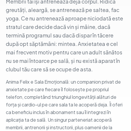
Membrii tăi își antrenează deja corpul. Ridică
greutăți, aleargă, se antrenează pe saltea, fac
yoga. Ce nu antrenează aproape niciodată este
stratul care decide dacă vin și mâine, dacă
termină programul sau dacă dispar în tăcere
după opt săptămâni: mintea. Anxietatea e cel
mai frecvent motiv pentru care un adult sănătos
nu se mai întoarce pe sală, și nu există aparat în
clubul tău care să se ocupe de asta.
Anima Felix e Sala Emoțională: un companion privat de
anxietate pe care fiecare îl folosește pe propriul
telefon, completând triunghiul longevității alături de
forța și cardio-ul pe care sala ta le acoperă deja. Îl oferi
ca beneficiu inclus în abonament sau îl integrezi în
aplicația ta de sală. Un singur parteneriat acoperă
membrii, antrenorii și instructorii, plus oamenii de la