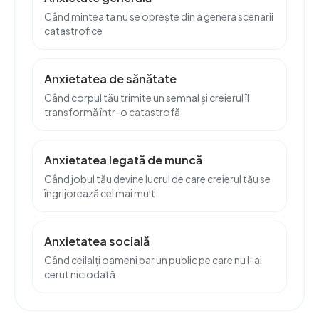
Când mintea ta nu se oprește din a genera scenarii
catastrofice
Anxietatea de sănătate
Când corpul tău trimite un semnal și creierul îl
transformă într-o catastrofă
Anxietatea legată de muncă
Când jobul tău devine lucrul de care creierul tău se
îngrijorează cel mai mult
Anxietatea socială
Când ceilalți oameni par un public pe care nu l-ai
cerut niciodată