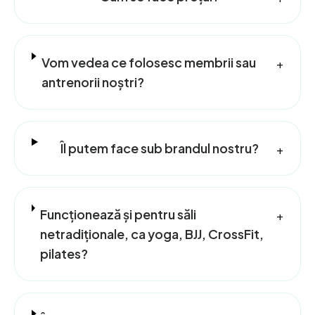
Vom vedea ce folosesc membrii sau
+
antrenorii noștri?
Îl putem face sub brandul nostru?
+
Funcționează și pentru săli
+
netradiționale, ca yoga, BJJ, CrossFit,
pilates?