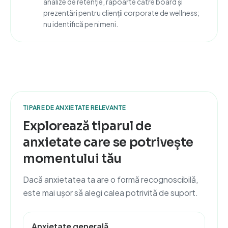
analize de retenție, rapoarte către board și
prezentări pentru clienții corporate de wellness;
nu identifică pe nimeni.
TIPARE DE ANXIETATE RELEVANTE
Explorează tiparul de
anxietate care se potrivește
momentului tău
Dacă anxietatea ta are o formă recognoscibilă,
este mai ușor să alegi calea potrivită de suport.
Anxietate generală