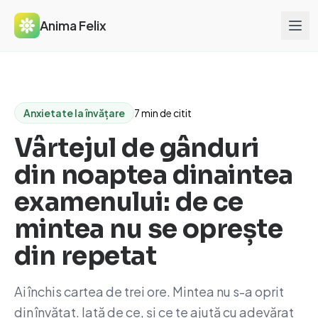
Anima Felix
Anxietate la învățare
7 min de citit
Vârtejul de gânduri
din noaptea dinaintea
examenului: de ce
mintea nu se oprește
din repetat
Ai închis cartea de trei ore. Mintea nu s-a oprit
din învățat. Iată de ce, și ce te ajută cu adevărat