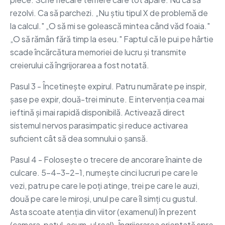
rezolvi. Ca să parchezi. „Nu știu tipul X de problemă de
la calcul." „O să mi se golească mintea când văd foaia."
„O să rămân fără timp la eseu." Faptul că le pui pe hârtie
scade încărcătura memoriei de lucru și transmite
creierului că îngrijorarea a fost notată.
Pasul 3 - Încetinește expirul. Patru numărate pe inspir,
șase pe expir, două-trei minute. E intervenția cea mai
ieftină și mai rapidă disponibilă. Activează direct
sistemul nervos parasimpatic și reduce activarea
suficient cât să dea somnului o șansă.
Pasul 4 - Folosește o trecere de ancorare înainte de
culcare. 5-4-3-2-1, numește cinci lucruri pe care le
vezi, patru pe care le poți atinge, trei pe care le auzi,
două pe care le miroși, unul pe care îl simți cu gustul.
Asta scoate atenția din viitor (examenul) în prezent
(camera, patul, acum-ul real). Îngrijorarea orientată spre