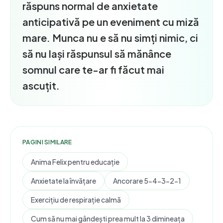
răspuns normal de anxietate
anticipativă pe un eveniment cu miză
mare. Munca nu e să nu simți nimic, ci
să nu lași răspunsul să mănânce
somnul care te-ar fi făcut mai
ascuțit.
PAGINI SIMILARE
Anima Felix pentru educație
Anxietate la învățare
Ancorare 5-4-3-2-1
Exercițiu de respirație calmă
Cum să nu mai gândești prea mult la 3 dimineața