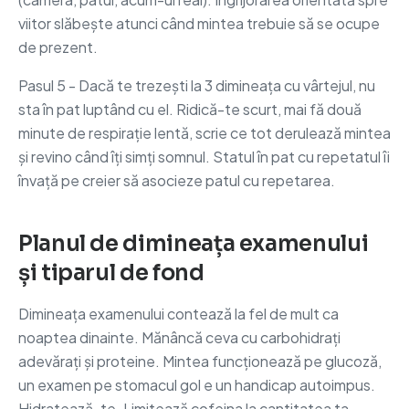
viitor slăbește atunci când mintea trebuie să se ocupe
de prezent.
Pasul 5 - Dacă te trezești la 3 dimineața cu vârtejul, nu
sta în pat luptând cu el. Ridică-te scurt, mai fă două
minute de respirație lentă, scrie ce tot derulează mintea
și revino când îți simți somnul. Statul în pat cu repetatul îi
învață pe creier să asocieze patul cu repetarea.
Planul de dimineața examenului
și tiparul de fond
Dimineața examenului contează la fel de mult ca
noaptea dinainte. Mănâncă ceva cu carbohidrați
adevărați și proteine. Mintea funcționează pe glucoză,
un examen pe stomacul gol e un handicap autoimpus.
Hidratează-te. Limitează cofeina la cantitatea ta