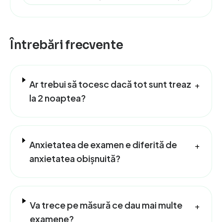
Întrebări frecvente
Ar trebui să tocesc dacă tot sunt treaz
+
la 2 noaptea?
Anxietatea de examen e diferită de
+
anxietatea obișnuită?
Va trece pe măsură ce dau mai multe
+
examene?