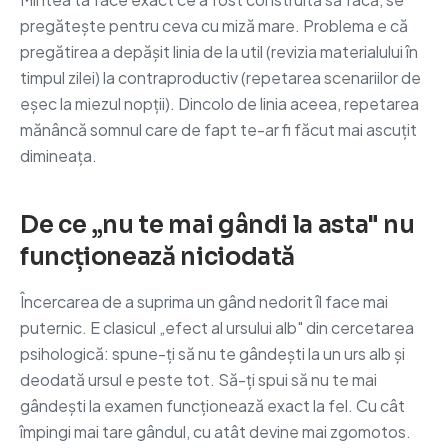
pregătește pentru ceva cu miză mare. Problema e că
pregătirea a depășit linia de la util (revizia materialului în
timpul zilei) la contraproductiv (repetarea scenariilor de
eșec la miezul nopții). Dincolo de linia aceea, repetarea
mănâncă somnul care de fapt te-ar fi făcut mai ascuțit
dimineața.
De ce „nu te mai gândi la asta" nu
funcționează niciodată
Încercarea de a suprima un gând nedorit îl face mai
puternic. E clasicul „efect al ursului alb" din cercetarea
psihologică: spune-ți să nu te gândești la un urs alb și
deodată ursul e peste tot. Să-ți spui să nu te mai
gândești la examen funcționează exact la fel. Cu cât
împingi mai tare gândul, cu atât devine mai zgomotos.