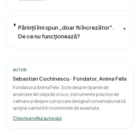
Părinții îmi spun „doar fii încrezător".
+
De ce nu funcționează?
AUTOR
Sebastian Cochinescu · Fondator, Anima Felix
Fondatorul Anima Felix. Scrie despre tiparele de
anxietate din viața de zi cu zi, instrumente practice de
calmare și despre cum poate designul conversațional să
sprijine oamenii în momentele de anxietate.
Citește profilul autorului