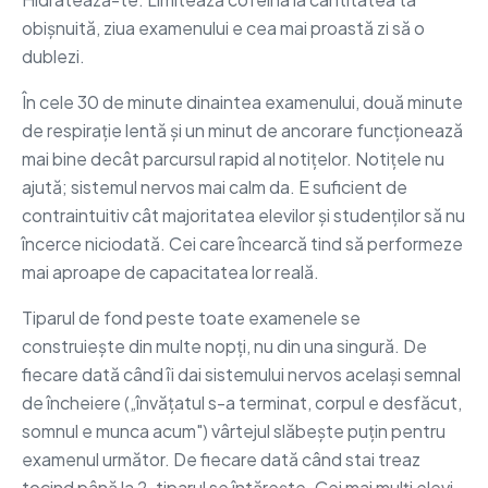
obișnuită, ziua examenului e cea mai proastă zi să o
dublezi.
În cele 30 de minute dinaintea examenului, două minute
de respirație lentă și un minut de ancorare funcționează
mai bine decât parcursul rapid al notițelor. Notițele nu
ajută; sistemul nervos mai calm da. E suficient de
contraintuitiv cât majoritatea elevilor și studenților să nu
încerce niciodată. Cei care încearcă tind să performeze
mai aproape de capacitatea lor reală.
Tiparul de fond peste toate examenele se
construiește din multe nopți, nu din una singură. De
fiecare dată când îi dai sistemului nervos același semnal
de încheiere („învățatul s-a terminat, corpul e desfăcut,
somnul e munca acum") vârtejul slăbește puțin pentru
examenul următor. De fiecare dată când stai treaz
tocind până la 2, tiparul se întărește. Cei mai mulți elevi