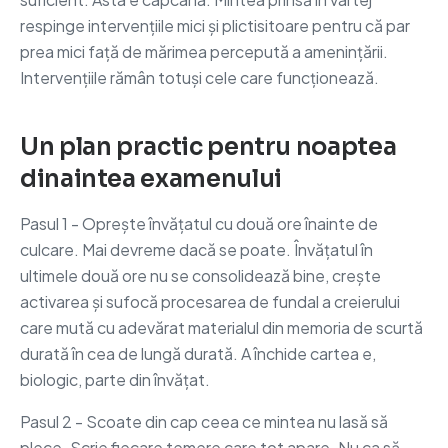
respinge intervențiile mici și plictisitoare pentru că par
prea mici față de mărimea percepută a amenințării.
Intervențiile rămân totuși cele care funcționează.
Un plan practic pentru noaptea
dinaintea examenului
Pasul 1 - Oprește învățatul cu două ore înainte de
culcare. Mai devreme dacă se poate. Învățatul în
ultimele două ore nu se consolidează bine, crește
activarea și sufocă procesarea de fundal a creierului
care mută cu adevărat materialul din memoria de scurtă
durată în cea de lungă durată. A închide cartea e,
biologic, parte din învățat.
Pasul 2 - Scoate din cap ceea ce mintea nu lasă să
plece. Scrie fiecare temere care tot apare. Nu ca să