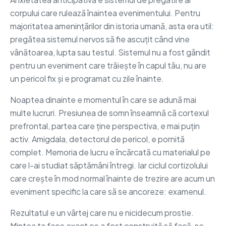
corpului care rulează înaintea evenimentului. Pentru
majoritatea amenințărilor din istoria umană, asta era util:
pregătea sistemul nervos să fie ascuțit când vine
vânătoarea, lupta sau testul. Sistemul nu a fost gândit
pentru un eveniment care trăiește în capul tău, nu are
un pericol fix și e programat cu zile înainte.
Noaptea dinainte e momentul în care se adună mai
multe lucruri. Presiunea de somn înseamnă că cortexul
prefrontal, partea care ține perspectiva, e mai puțin
activ. Amigdala, detectorul de pericol, e pornită
complet. Memoria de lucru e încărcată cu materialul pe
care l-ai studiat săptămâni întregi. Iar ciclul cortizolului
care crește în mod normal înainte de trezire are acum un
eveniment specific la care să se ancoreze: examenul.
Rezultatul e un vârtej care nu e nicidecum prostie.
Mintea ta face exact ce a fost construită să facă, se