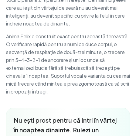
care au ieșit din vârtejul de seară nu au devenit mai
inteligenți, au devenit specifici cu privire la felul în care
încheie noaptea de dinainte.
Anima Felix e construit exact pentru această fereastră.
O verificare rapidă pentru a numi ce duce corpul, o
secvență de respirație de două-trei minute, o trecere
prin 5-4-3-2-1 de ancorare și un loc unde să
externalizezi bucla fără să trebuiască să trezești pe
cineva la 1 noaptea. Suportul vocal e varianta cu cea mai
mică frecare când mintea e prea zgomotoasă ca să scrii
în propoziții întregi.
Nu ești prost pentru că intri în vârtej
în noaptea dinainte. Rulezi un