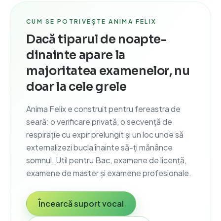
CUM SE POTRIVEȘTE ANIMA FELIX
Dacă tiparul de noapte-
dinainte apare la
majoritatea examenelor, nu
doar la cele grele
Anima Felix e construit pentru fereastra de
seară: o verificare privată, o secvență de
respirație cu expir prelungit și un loc unde să
externalizezi bucla înainte să-ți mănânce
somnul. Util pentru Bac, examene de licență,
examene de master și examene profesionale.
Încearcă suport vocal