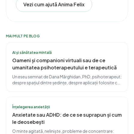
Vezi cum ajută Anima Felix
MAI MULT PE BLOG
AI și sănătatea mintală
Oameni și companioni virtuali sau de ce
umanitatea psihoterapeutului e terapeutică
Un eseu semnat de Dana Mărghidan, PhD, psihoterapeut:
despre spațiul dintre ședințe, despre aplicații folosite cu
discernământ și despre motivele pentru care umanitatea
imperfectă a terapeutului este, în sine, vindecătoare.
Înțelegerea anxietății
Anxietate sau ADHD: de ce se suprapun și cum
le deosebești
O minte agitată, neliniște, probleme de concentrare: