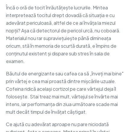
Încă o oră de tocit înrăutățește lucrurile. Mintea
interpretează tocitul drept dovadă că situația e cu
adevărat periculoasă, altfel de ce ai învăța la miezul
nopții? Așa că detectorul de pericol urcă, nu coboară.
Materialul nou rar supraviețuiește până dimineața
oricum, stă în memoria de scurtă durată, e împins de
conținutul existent și dispare sub stres în sala de
examen.
Băutul de energizante sau cafea ca să „înveți mai bine"
prin vârtej e cea mai proastă dintre mișcările uzuale.
Cofeina ridică același cortizol pe care vârtejul deja îl
folosește. Stai treaz mai mult, vârtejul se învârte mai
intens, iar performanța din ziua următoare scade mai
mult decât timpul de învățat câștigat.
Ce ajută cu adevărat aproape nu pare niciodată
suficient. Asta e capcana. Mintea prinsă în vârtej