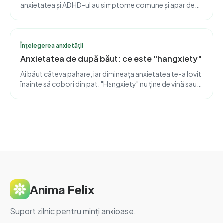
anxietatea și ADHD-ul au simptome comune și apar des
împreună. Dar cauza din spatele lor e diferită, iar ca să le
deosebești ai de obicei nevoie de un specialist.
Înțelegerea anxietății
Anxietatea de după băut: ce este "hangxiety"
Ai băut câteva pahare, iar dimineața anxietatea te-a lovit
înainte să cobori din pat. "Hangxiety" nu ține de vină sau
de slăbiciune. E o revenire chimică măsurabilă în creier, cu
termen de expirare.
Anima Felix
Suport zilnic pentru minți anxioase.