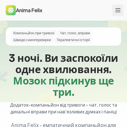
Anima Felix
Компаньйон при тривозі
Чат, голос, вправи
Швидкі самоперевірки
Терапевтичні історії
3 ночі. Ви заспокоїли
одне хвилювання.
Мозок підкинув ще
три.
Додаток-компаньйон від тривоги - чат, голос та
дихальні вправи при нав’язливих думках і паніці
Anima Felix - емпатичний компаньйон для