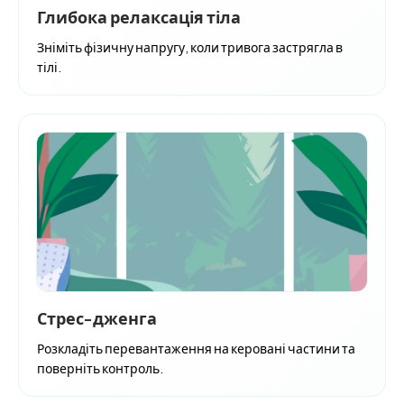
Глибока релаксація тіла
Зніміть фізичну напругу, коли тривога застрягла в
тілі.
Стрес-дженга
Розкладіть перевантаження на керовані частини та
поверніть контроль.