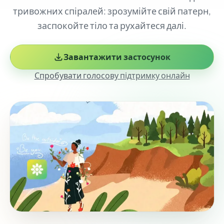
тривожних спіралей: зрозумійте свій патерн,
заспокойте тіло та рухайтеся далі.
Завантажити застосунок
Спробувати голосову підтримку онлайн