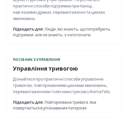
практичні способи підтримки при паніці,
нав’язливих думках, перевантаженні та циклах
хвилювань.
Підходить для:
Люди, які знають, що потребують
підтримки, але не знають, з чого почати
ПОСІБНИК З УПРАВЛІННЯ
Управління тривогою
Дізнайтеся про практичні способи управління
тривогою, повторюваними циклами хвилювань,
перевантаженням і тілесним стресом з Anima Felix.
Підходить для:
Повторювана тривога, яка
повертається в упізнаваних патернах