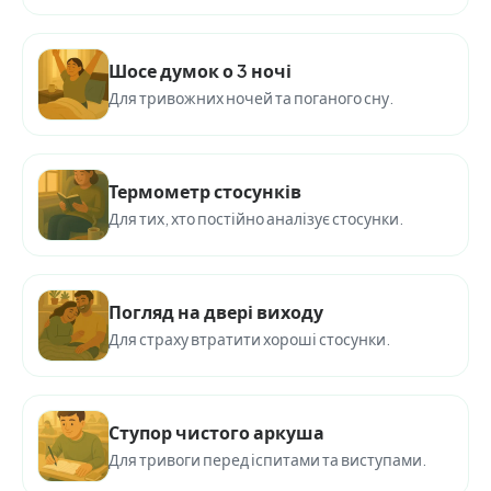
Шосе думок о 3 ночі
Для тривожних ночей та поганого сну.
Термометр стосунків
Для тих, хто постійно аналізує стосунки.
Погляд на двері виходу
Для страху втратити хороші стосунки.
Ступор чистого аркуша
Для тривоги перед іспитами та виступами.