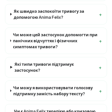
Як швидко заспокоїти тривогу за
+
допомогою Anima Felix?
Чи може цей застосунок допомогти при
+
панічних відчуттях і фізичних
симптомах тривоги?
Які типи тривоги підтримує
+
застосунок?
Чи можу я використовувати голосову
+
підтримку замість набору тексту?
Чи є Anima Felix терапією або кризовою