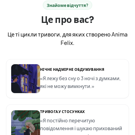
Знайоме відчуття?
Це про вас?
Це ті цикли тривоги, для яких створено Anima
Felix.
НІЧНЕ НАДМІРНЕ ОБДУМУВАННЯ
«Я лежу без сну о 3 ночі з думками,
які не можу вимкнути.»
ТРИВОГА У СТОСУНКАХ
«Я постійно перечитую
повідомлення і шукаю прихований