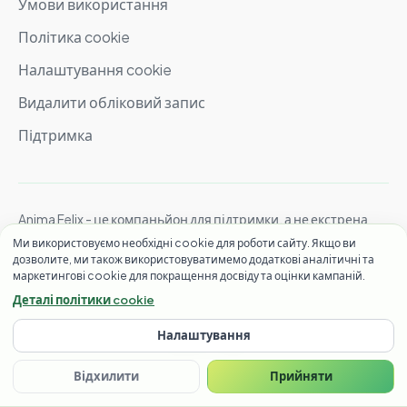
Умови використання
Політика cookie
Налаштування cookie
Видалити обліковий запис
Підтримка
Anima Felix - це компаньйон для підтримки, а не екстрена
допомога. Якщо вам загрожує небезпека, зателефонуйте до
Ми використовуємо необхідні cookie для роботи сайту. Якщо ви
місцевої служби екстреної допомоги. В Україні цілодобово
дозволите, ми також використовуватимемо додаткові аналітичні та
маркетингові cookie для покращення досвіду та оцінки кампаній.
та безкоштовно працює лінія підтримки Lifeline Ukraine:
зателефонуйте на 7333
. Міжнародна допомога:
знайти
Деталі політики cookie
місцеві гарячі лінії
.
Налаштування
© 2026 Anima Felix. Усі права захищено.
Створено для тих, хто перебирає думки знову і знову.
Відхилити
Прийняти