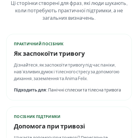
Ці сторінки створені для фраз, які люди шукають,
коли потребують практичної підтримки, а не
загальних визначень.
ПРАКТИЧНИЙ ПОСІБНИК
Як заспокоїти тривогу
Дізнайтеся, як заспокоїти тривогу під час паніки,
нав’язливих думок і тілесного стресу за допомогою
дихання, заземлення та Anima Felix.
Підходить для:
Панічні сплески та тілесна тривога
ПОСІБНИК ПІДТРИМКИ
Допомога при тривозі
Шукаєте допомогу при тривозі? Перегляньте