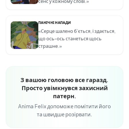
сенс у кожному слові.»
ПАНІЧНІ НАПАДИ
«Серце шалено б’ється, і здається,
що ось-ось станеться щось
страшне.»
З вашою головою все гаразд.
Просто увімкнувся захисний
патерн.
Anima Felix допоможе помітити його
та швидше розірвати.