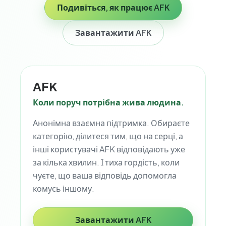
Подивіться, як працює AFK
Завантажити AFK
AFK
Коли поруч потрібна жива людина.
Анонімна взаємна підтримка. Обираєте
категорію, ділитеся тим, що на серці, а
інші користувачі AFK відповідають уже
за кілька хвилин. І тиха гордість, коли
чуєте, що ваша відповідь допомогла
комусь іншому.
Завантажити AFK