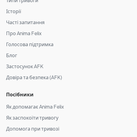
Типи тривоги
Історії
Часті запитання
Про Anima Felix
Голосова підтримка
Блог
Застосунок AFK
Довіра та безпека (AFK)
Посібники
Як допомагає Anima Felix
Як заспокоїти тривогу
Допомога при тривозі