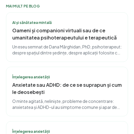
MAI MULT PE BLOG
AI și sănătatea mintală
Oameni și companioni virtuali sau de ce
umanitatea psihoterapeutului e terapeutică
Un eseu semnat de Dana Mărghidan, PhD, psihoterapeut:
despre spațiul dintre ședințe, despre aplicații folosite cu
discernământ și despre motivele pentru care umanitatea
imperfectă a terapeutului este, în sine, vindecătoare.
Înțelegerea anxietății
Anxietate sau ADHD: de ce se suprapun și cum
le deosebești
O minte agitată, neliniște, probleme de concentrare:
anxietatea și ADHD-ul au simptome comune și apar des
împreună. Dar cauza din spatele lor e diferită, iar ca să le
deosebești ai de obicei nevoie de un specialist.
Înțelegerea anxietății