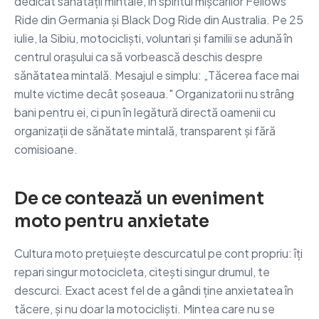
dedicat sănătății mintale, în spiritul mișcărilor Fellows
Ride din Germania și Black Dog Ride din Australia. Pe 25
iulie, la Sibiu, motocicliști, voluntari și familii se adună în
centrul orașului ca să vorbească deschis despre
sănătatea mintală. Mesajul e simplu: „Tăcerea face mai
multe victime decât șoseaua." Organizatorii nu strâng
bani pentru ei, ci pun în legătură directă oamenii cu
organizații de sănătate mintală, transparent și fără
comisioane.
De ce contează un eveniment
moto pentru anxietate
Cultura moto prețuiește descurcatul pe cont propriu: îți
repari singur motocicleta, citești singur drumul, te
descurci. Exact acest fel de a gândi ține anxietatea în
tăcere, și nu doar la motocicliști. Mintea care nu se