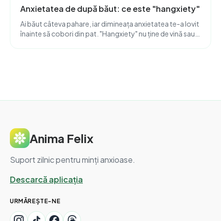
Anxietatea de după băut: ce este "hangxiety"
Ai băut câteva pahare, iar dimineața anxietatea te-a lovit
înainte să cobori din pat. "Hangxiety" nu ține de vină sau
de slăbiciune. E o revenire chimică măsurabilă în creier, cu
termen de expirare.
Anima Felix
Suport zilnic pentru minți anxioase.
Descarcă aplicația
URMĂREȘTE-NE