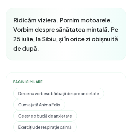
Ridicăm viziera. Pornim motoarele.
Vorbim despre sănătatea mintală. Pe
25 iulie, la Sibiu, și în orice zi obișnuită
de după.
PAGINI SIMILARE
De ce nu vorbesc bărbații despre anxietate
Cum ajută Anima Felix
Ce este o buclă de anxietate
Exercițiu de respirație calmă