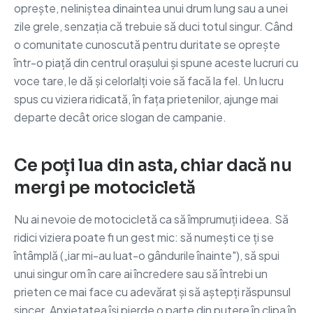
oprește, neliniștea dinaintea unui drum lung sau a unei
zile grele, senzația că trebuie să duci totul singur. Când
o comunitate cunoscută pentru duritate se oprește
într-o piață din centrul orașului și spune aceste lucruri cu
voce tare, le dă și celorlalți voie să facă la fel. Un lucru
spus cu viziera ridicată, în fața prietenilor, ajunge mai
departe decât orice slogan de campanie.
Ce poți lua din asta, chiar dacă nu
mergi pe motocicletă
Nu ai nevoie de motocicletă ca să împrumuți ideea. Să
ridici viziera poate fi un gest mic: să numești ce ți se
întâmplă („iar mi-au luat-o gândurile înainte"), să spui
unui singur om în care ai încredere sau să întrebi un
prieten ce mai face cu adevărat și să aștepți răspunsul
sincer. Anxietatea își pierde o parte din putere în clipa în