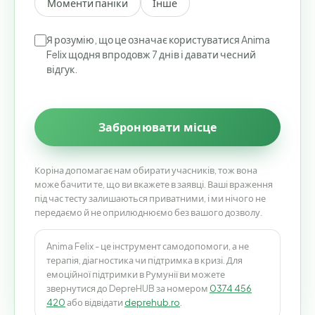
Моменти паніки
Інше
Я розумію, що це означає користуватися Anima
Felix щодня впродовж 7 днів і давати чесний
відгук.
Забронювати місце
Коріна допомагає нам обирати учасників, тож вона
може бачити те, що ви вкажете в заявці. Ваші враження
під час тесту залишаються приватними, і ми нічого не
передаємо й не оприлюднюємо без вашого дозволу.
Anima Felix - це інструмент самодопомоги, а не
терапія, діагностика чи підтримка в кризі. Для
емоційної підтримки в Румунії ви можете
звернутися до DepreHUB за номером
0374 456
420
або відвідати
deprehub.ro
.