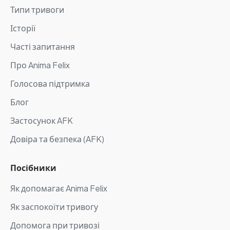
Типи тривоги
Історії
Часті запитання
Про Anima Felix
Голосова підтримка
Блог
Застосунок AFK
Довіра та безпека (AFK)
Посібники
Як допомагає Anima Felix
Як заспокоїти тривогу
Допомога при тривозі