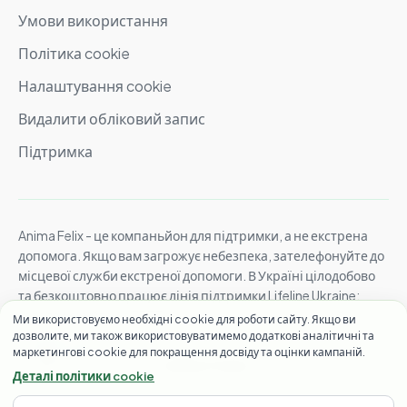
Умови використання
Політика cookie
Налаштування cookie
Видалити обліковий запис
Підтримка
Anima Felix - це компаньйон для підтримки, а не екстрена
допомога. Якщо вам загрожує небезпека, зателефонуйте до
місцевої служби екстреної допомоги. В Україні цілодобово
та безкоштовно працює лінія підтримки Lifeline Ukraine:
зателефонуйте на 7333
. Міжнародна допомога:
знайти
Ми використовуємо необхідні cookie для роботи сайту. Якщо ви
місцеві гарячі лінії
.
дозволите, ми також використовуватимемо додаткові аналітичні та
маркетингові cookie для покращення досвіду та оцінки кампаній.
© 2026 Anima Felix. Усі права захищено.
Створено для тих, хто перебирає думки знову і знову.
Деталі політики cookie