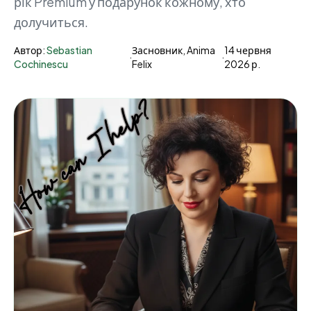
рік Premium у подарунок кожному, хто
долучиться.
Автор:
Sebastian
Засновник, Anima
14 червня
·
·
Cochinescu
Felix
2026 р.