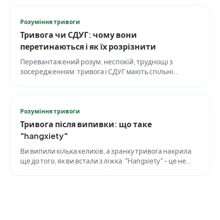
чому недосконала людяність терапевта сама по собі
зцілює.
Розуміння тривоги
Тривога чи СДУГ: чому вони
перетинаються і як їх розрізнити
Перевантажений розум, неспокій, труднощі з
зосередженням: тривога і СДУГ мають спільні
симптоми й часто трапляються разом. Але рушій за
ними різний, і щоб їх розрізнити, зазвичай потрібен
фахівець.
Розуміння тривоги
Тривога після випивки: що таке
"hangxiety"
Ви випили кілька келихів, а зранку тривога накрила
ще до того, як ви встали з ліжка. "Hangxiety" - це не
провина і не слабкість. Це вимірний хімічний відкат у
мозку, і він має термін придатності.