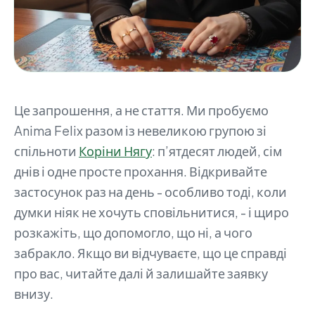
Це запрошення, а не стаття. Ми пробуємо
Anima Felix разом із невеликою групою зі
спільноти
Коріни Нягу
: п’ятдесят людей, сім
днів і одне просте прохання. Відкривайте
застосунок раз на день - особливо тоді, коли
думки ніяк не хочуть сповільнитися, - і щиро
розкажіть, що допомогло, що ні, а чого
забракло. Якщо ви відчуваєте, що це справді
про вас, читайте далі й залишайте заявку
внизу.