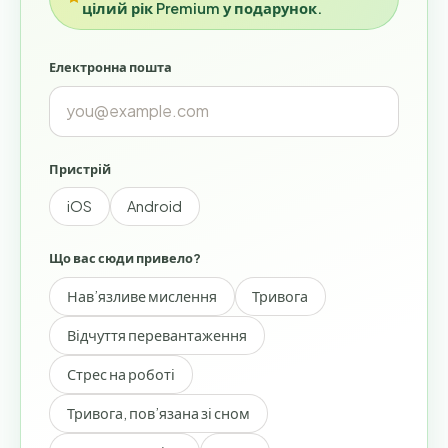
цілий рік Premium у подарунок.
Електронна пошта
Пристрій
iOS
Android
Що вас сюди привело?
Нав’язливе мислення
Тривога
Відчуття перевантаження
Стрес на роботі
Тривога, пов’язана зі сном