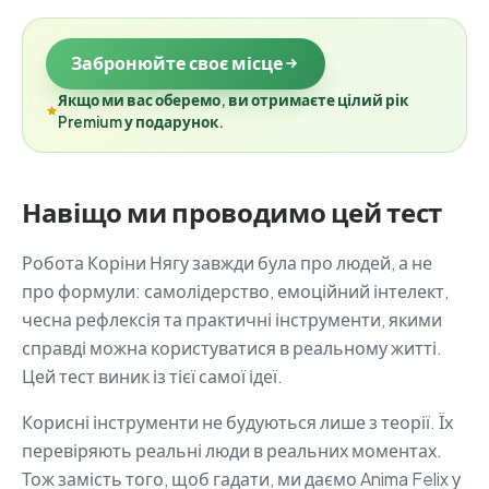
Забронюйте своє місце
Якщо ми вас оберемо, ви отримаєте цілий рік
Premium у подарунок.
Навіщо ми проводимо цей тест
Робота Коріни Нягу завжди була про людей, а не
про формули: самолідерство, емоційний інтелект,
чесна рефлексія та практичні інструменти, якими
справді можна користуватися в реальному житті.
Цей тест виник із тієї самої ідеї.
Корисні інструменти не будуються лише з теорії. Їх
перевіряють реальні люди в реальних моментах.
Тож замість того, щоб гадати, ми даємо Anima Felix у