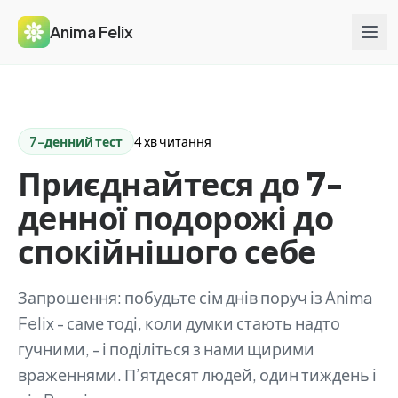
Anima Felix
7-денний тест
4 хв читання
Приєднайтеся до 7-
денної подорожі до
спокійнішого себе
Запрошення: побудьте сім днів поруч із Anima
Felix - саме тоді, коли думки стають надто
гучними, - і поділіться з нами щирими
враженнями. П’ятдесят людей, один тиждень і