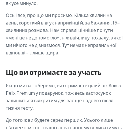
як усе минуло.
Ось і все, про що ми просимо. Кілька хвилин на
день, короткий відгук наприкінці й, за бажання, 15-
хвилинна розмова. Нам справді цінніше почути
«мені це не допомогло», ніж ввічливу похвалу, з якої
ми нічого не дізнаємося. Тут немає неправильної
відповіді - є лише щира.
Що ви отримаєте за участь
Якщо ми вас оберемо, ви отримаєте цілий рік Anima
Felix Premium у подарунок, тож весь застосунок
залишиться відкритим для вас ще надовго після
тижня тесту.
До того ж ви будете серед перших. Усього лише
п’ятдесят місць, і ваші слова напряму впливатимуть