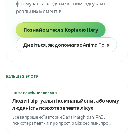
формувався завдяки чесним відгукам із
реальних моментів.
Познайомтеся з Коріною Нягу
Дивіться, як допомагає Anima Felix
БІЛЬШЕ З БЛОГУ
ШІ та психічне здоров’я
Люди і віртуальні компаньйони, або чому
людяність психотерапевта лікує
Есе запрошеної авторки Dana Mărghidan, PhD,
психотерапевтки: про простір між сесіями, про
розважливе користування застосунками і про те,