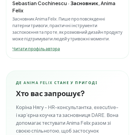
Sebastian Cochinescu · Засновник, Anima
Felix
Засновник Anima Felix. Пише про повсякденні
патерни тривоги, практичні інструменти
заспокоєння та про те, як розмовний дизайн продукту
може підтримувати людей у тривожні моменти.
Читати профіль автора
ДЕ ANIMA FELIX СТАНЕ У ПРИГОДІ
Хто вас запрошує?
Коріна Нягу - HR-консультантка, executive-
і кар’єрна коучка та засновниця DARE. Вона
допомагає тестувати Anima Felix разом зі
своєю спільнотою, щоб застосунок