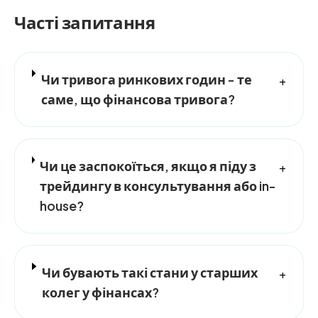
Часті запитання
Чи тривога ринкових годин - те
+
саме, що фінансова тривога?
Чи це заспокоїться, якщо я піду з
+
трейдингу в консультування або in-
house?
Чи бувають такі стани у старших
+
колег у фінансах?