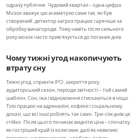
одразу публічне. Чудовий квартал - одна цифра.
Мозок зважує цю асиметрію саме так, як був
створений: детектор загроз працює гарячіше за
обробку винагороди. Тому навіть після сильного
року мозок часто прив’язується до поганих днів.
Чому тижні угод накопичують
втрату сну
Тижні угод, спринти IPO, закриття року,
аудиторський сезон, періоди звітності - той самий
шаблон. Сон, їжа і відновлення стискаються в ніщо.
Тіло працює на адреналіні, кофеїні і соціальному
доказі, що всі інші роблять так само. Три-сім днів це
стійко. Після цього починає видніти ціна - спочатку
як гостріший край із колегами, далі як невеликі
помилки, що проникають у роботу, далі як