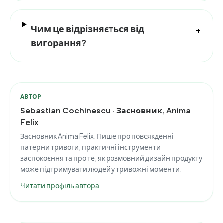
Чим це відрізняється від
+
вигорання?
АВТОР
Sebastian Cochinescu · Засновник, Anima
Felix
Засновник Anima Felix. Пише про повсякденні
патерни тривоги, практичні інструменти
заспокоєння та про те, як розмовний дизайн продукту
може підтримувати людей у тривожні моменти.
Читати профіль автора