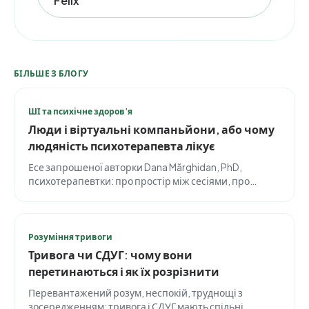
Felix
БІЛЬШЕ З БЛОГУ
ШІ та психічне здоров’я
Люди і віртуальні компаньйони, або чому
людяність психотерапевта лікує
Есе запрошеної авторки Dana Mărghidan, PhD,
психотерапевтки: про простір між сесіями, про
розважливе користування застосунками і про те,
чому недосконала людяність терапевта сама по собі
зцілює.
Розуміння тривоги
Тривога чи СДУГ: чому вони
перетинаються і як їх розрізнити
Перевантажений розум, неспокій, труднощі з
зосередженням: тривога і СДУГ мають спільні