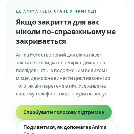
ДЕ ANIMA FELIX СТАНЕ У ПРИГОДІ
Якщо закриття для вас
ніколи по-справжньому не
закривається
Anima Felix створений для вікна після
закриття: швидка перевірка, дихальна
послідовність із подовженим видихом і
місце, де можна винести цикл назовні до
того, як він перетече в ніч. Усе живе на
вашому телефоні; ніщо нікуди не звітує.
Спробувати голосову підтримку
Подивитися, як допомагає Anima