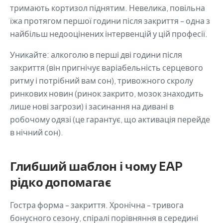
тримають кортизол піднятим. Невелика, повільна
їжа протягом першої години після закриття - одна з
найбільш недооцінених інтервенцій у цій професії.
Уникайте: алкоголю в перші дві години після
закриття (він пригнічує варіабельність серцевого
ритму і потрібний вам сон), тривожного скролу
ринкових новин (ринок закрито, мозок знаходить
лише нові загрози) і засинання на дивані в
робочому одязі (це гарантує, що активація перейде
в нічний сон).
Глибший шаблон і чому EAP
рідко допомагає
Гостра форма - закриття. Хронічна - тривога
бонусного сезону, спіралі порівняння в середині