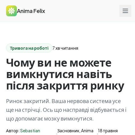
Anima Felix
Тривога на роботі
7 хв читання
Чому ви не можете
вимкнутися навіть
після закриття ринку
Ринок закритий. Ваша нервова система усе
ще на стрічці. Ось що насправді відбувається і
що допомагає мозку вимкнутися.
Автор:
Sebastian
Засновник, Anima
18 травня
·
·