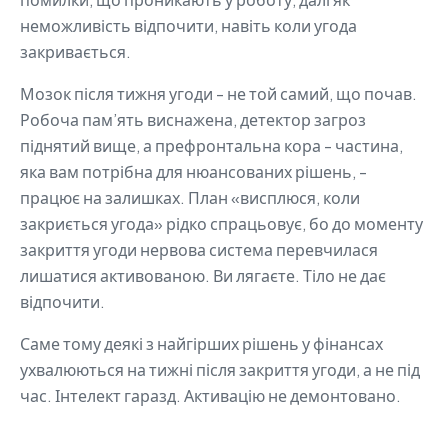
неможливість відпочити, навіть коли угода
закривається.
Мозок після тижня угоди - не той самий, що почав.
Робоча пам’ять виснажена, детектор загроз
піднятий вище, а префронтальна кора - частина,
яка вам потрібна для нюансованих рішень, -
працює на залишках. План «висплюся, коли
закриється угода» рідко спрацьовує, бо до моменту
закриття угоди нервова система перевчилася
лишатися активованою. Ви лягаєте. Тіло не дає
відпочити.
Саме тому деякі з найгірших рішень у фінансах
ухвалюються на тижні після закриття угоди, а не під
час. Інтелект гаразд. Активацію не демонтовано.