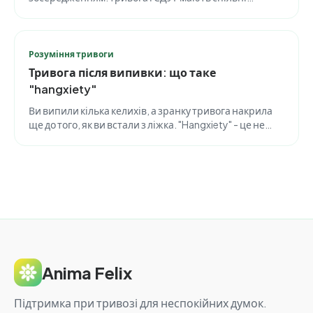
симптоми й часто трапляються разом. Але рушій за
ними різний, і щоб їх розрізнити, зазвичай потрібен
фахівець.
Розуміння тривоги
Тривога після випивки: що таке
"hangxiety"
Ви випили кілька келихів, а зранку тривога накрила
ще до того, як ви встали з ліжка. "Hangxiety" - це не
провина і не слабкість. Це вимірний хімічний відкат у
мозку, і він має термін придатності.
Anima Felix
Підтримка при тривозі для неспокійних думок.