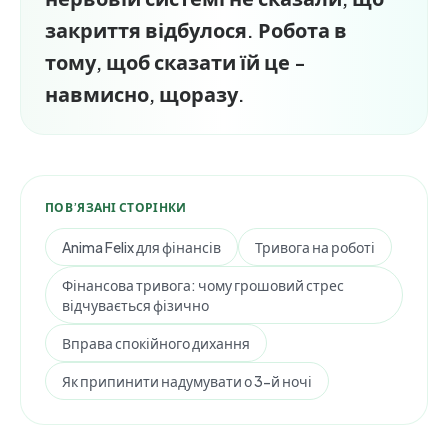
закриття відбулося. Робота в
тому, щоб сказати їй це -
навмисно, щоразу.
ПОВ’ЯЗАНІ СТОРІНКИ
Anima Felix для фінансів
Тривога на роботі
Фінансова тривога: чому грошовий стрес
відчувається фізично
Вправа спокійного дихання
Як припинити надумувати о 3-й ночі