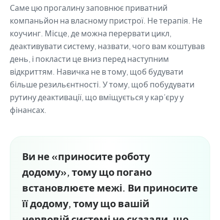
Саме цю прогалину заповнює приватний
компаньйон на власному пристрої. Не терапія. Не
коучинг. Місце, де можна перервати цикл,
деактивувати систему, назвати, чого вам коштував
день, і покласти це вниз перед наступним
відкриттям. Навичка не в тому, щоб будувати
більше резильєнтності. У тому, щоб побудувати
рутину деактивації, що вміщується у кар’єру у
фінансах.
Ви не «приносите роботу
додому», тому що погано
встановлюєте межі. Ви приносите
її додому, тому що вашій
нервовій системі не сказали, що