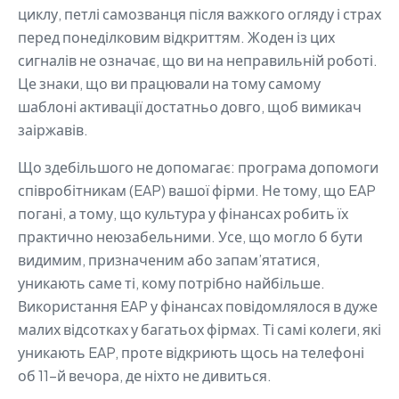
циклу, петлі самозванця після важкого огляду і страх
перед понеділковим відкриттям. Жоден із цих
сигналів не означає, що ви на неправильній роботі.
Це знаки, що ви працювали на тому самому
шаблоні активації достатньо довго, щоб вимикач
заіржавів.
Що здебільшого не допомагає: програма допомоги
співробітникам (EAP) вашої фірми. Не тому, що EAP
погані, а тому, що культура у фінансах робить їх
практично неюзабельними. Усе, що могло б бути
видимим, призначеним або запам’ятатися,
уникають саме ті, кому потрібно найбільше.
Використання EAP у фінансах повідомлялося в дуже
малих відсотках у багатьох фірмах. Ті самі колеги, які
уникають EAP, проте відкриють щось на телефоні
об 11-й вечора, де ніхто не дивиться.