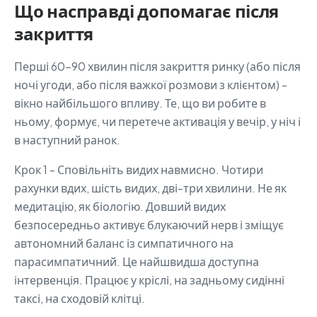
Що насправді допомагає після
закриття
Перші 60-90 хвилин після закриття ринку (або після
ночі угоди, або після важкої розмови з клієнтом) -
вікно найбільшого впливу. Те, що ви робите в
ньому, формує, чи перетече активація у вечір, у ніч і
в наступний ранок.
Крок 1 - Сповільніть видих навмисно. Чотири
рахунки вдих, шість видих, дві-три хвилини. Не як
медитацію, як біологію. Довший видих
безпосередньо активує блукаючий нерв і зміщує
автономний баланс із симпатичного на
парасимпатичний. Це найшвидша доступна
інтервенція. Працює у кріслі, на задньому сидінні
таксі, на сходовій клітці.