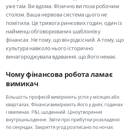
уже там. Ви вдома. Фізично ви поза робочим
столом. Ваша нервова система цього не
помітила. Це тривога ринкових годин, один із
найменш обговорюваних шаблонів у
фінансах. Не тому, що він рідкісний. А тому, що
культура навколо нього історично
винагороджувала вдавання, що його немає.
Чому фінансова робота ламає
вимикач
Більшість професій вимірюють успіх у місяцях або
кварталах. Фінанси вимірюють його у днях, годинах
і хвилинах. P&L щоденний. Ціноутворення
внутрішньоденне. Звіти про прибутки розкладено
по секундах. Закриття угод розписано по ночах.