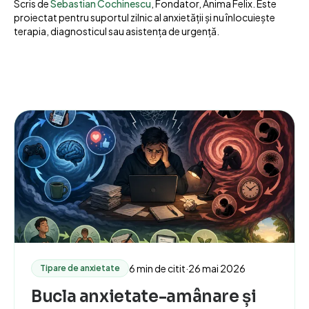
Scris de
Sebastian Cochinescu
, Fondator, Anima Felix. Este
proiectat pentru suportul zilnic al anxietății și nu înlocuiește
terapia, diagnosticul sau asistența de urgență.
6 min de citit
·
26 mai 2026
Tipare de anxietate
Bucla anxietate-amânare și