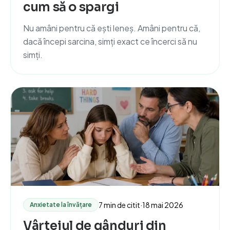
cum să o spargi
Nu amâni pentru că ești leneș. Amâni pentru că,
dacă începi sarcina, simți exact ce încerci să nu
simți.
7 min de citit
·
18 mai 2026
Anxietate la învățare
Vârtejul de gânduri din